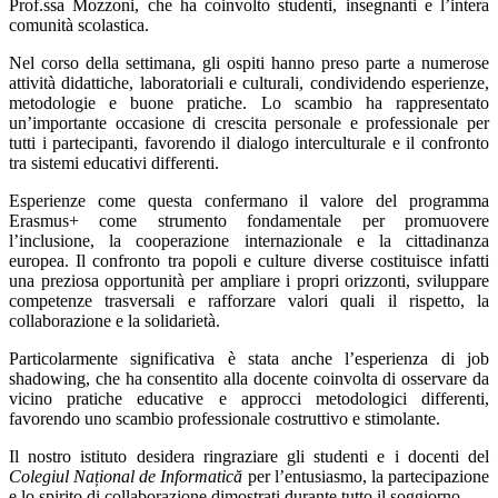
Prof.ssa Mozzoni, che ha coinvolto studenti, insegnanti e l’intera
comunità scolastica.
Nel corso della settimana, gli ospiti hanno preso parte a numerose
attività didattiche, laboratoriali e culturali, condividendo esperienze,
metodologie e buone pratiche. Lo scambio ha rappresentato
un’importante occasione di crescita personale e professionale per
tutti i partecipanti, favorendo il dialogo interculturale e il confronto
tra sistemi educativi differenti.
Esperienze come questa confermano il valore del programma
Erasmus+ come strumento fondamentale per promuovere
l’inclusione, la cooperazione internazionale e la cittadinanza
europea. Il confronto tra popoli e culture diverse costituisce infatti
una preziosa opportunità per ampliare i propri orizzonti, sviluppare
competenze trasversali e rafforzare valori quali il rispetto, la
collaborazione e la solidarietà.
Particolarmente significativa è stata anche l’esperienza di job
shadowing, che ha consentito alla docente coinvolta di osservare da
vicino pratiche educative e approcci metodologici differenti,
favorendo uno scambio professionale costruttivo e stimolante.
Il nostro istituto desidera ringraziare gli studenti e i docenti del
Colegiul Național de Informatică
per l’entusiasmo, la partecipazione
e lo spirito di collaborazione dimostrati durante tutto il soggiorno.