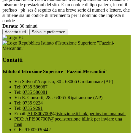
misurare le prestazioni del sito. È un cookie di tipo pattern, in cui il
prefisso _pk_ses è seguito da una breve serie di numeri e lettere, che
si ritiene sia un codice di riferimento per il dominio che imposta il
cookie.
Durata:
30 minuti
Accetta tutti
Salva le preferenze
Istituto d'Istruzione Superiore "Fazzini-
Mercantini"
Contatti
Istituto d'Istruzione Superiore "Fazzini-Mercantini"
Via Salvo d'Acquisto, 30 - 63066 Grottammare (AP)
Tel:
0735 586067
Tel:
0735 586081
Via E. Consorti, 28 - 63065 Ripatransone (AP)
Tel:
0735 9224
Tel:
0735 9291
Email:
APIS00700P@istruzione.it
Link per inviare una mail
PEC:
APIS00700P@pec.istruzione.it
Link per inviare una
mail
C.F.: 91002030442