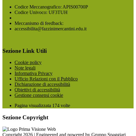
Codice Meccanografico: APIS00700P
Codice Univoco: UF3TUH
Meccanismo di feedback:
accessibilita@fazzinimercantini.edu.it
Sezione Link Utili
Cookie policy
Note legali
Informativa Privacy
Ufficio Relazioni con il Pubblico
Dichiarazione di accessibilità
Obiettivi di accessibilità
Gestione consensi cookie
Pagina visualizzata
174
volte
Sezione Copyright
Copyright 2026 | Engineered and powered by Gruppo Spaggiari