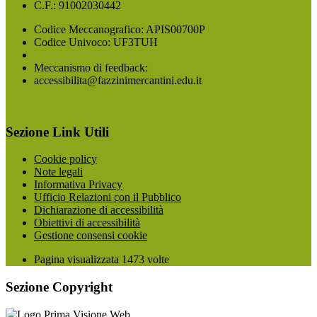
C.F.: 91002030442
Codice Meccanografico: APIS00700P
Codice Univoco: UF3TUH
Meccanismo di feedback:
accessibilita@fazzinimercantini.edu.it
Sezione Link Utili
Cookie policy
Note legali
Informativa Privacy
Ufficio Relazioni con il Pubblico
Dichiarazione di accessibilità
Obiettivi di accessibilità
Gestione consensi cookie
Pagina visualizzata
1473
volte
Sezione Copyright