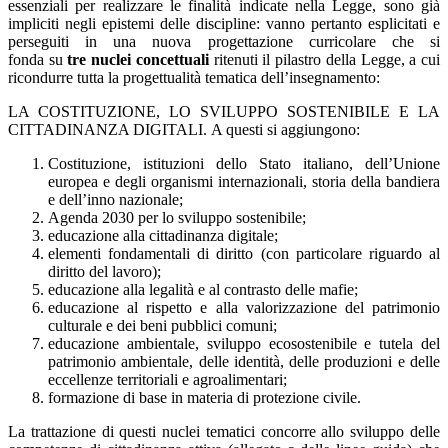
essenziali per realizzare le
finalita
̀ indicate nella Legge, sono
gia
impliciti
negli epistemi delle discipline: vanno pertanto esplicitati e
perseguiti in una nuova progettazione curricolare che si
fonda
su
tre
nuclei concettuali
ritenuti il pilastro della Legge, a cui
ricondurre tutta la progettualità tematica dell’insegnamento
:
LA COSTITUZIONE, LO SVILUPPO SOSTENIBILE E LA
CITT
ADINANZA DIGITALI.
A questi
si aggiungono:
Costituzione, istituzioni dello Stato italiano, dell’Unione
europea e degli organismi internazionali, storia della bandiera
e dell’inno nazionale;
Agenda 2030 per lo sviluppo sostenibile;
educazione alla cittadinanza digitale;
elementi fondamentali di diritto (con particolare riguardo al
diritto del lavoro);
educazione alla legalità e al contrasto delle mafie;
educazione al rispetto e alla valorizzazione del patrimonio
culturale e dei beni pubblici comuni;
educazione ambientale, sviluppo ecosostenibile e tutela del
patrimonio ambientale,
delle identità, delle produzioni e delle
eccellenze territoriali e agroalimentari;
formazione di base in materia di protezione civile.
La trattazione di questi nuclei tematici concorre allo sviluppo delle