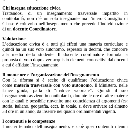
Chi insegna
educazione civica
Trattandosi di un insegnamento trasversale impartito in
contitolarità,
non c’è
un solo insegnante ma
l’intero Consiglio di
Classe è coinvolto
nell’insegnamento che prevede l’individuazione
di un
docente Coordinatore
.
Valutazione
L’educazione civica è
a tutti gli effetti una m
ateria curriculare e
quindi ha un suo voto autonomo
, espresso in decimi
, che concorre
alla media dello studente
.
Il docente coordinatore
formula la
proposta di voto dopo aver acquisito elementi conoscitivi dai docenti
a cui è affidato l’insegnamento.
Il monte ore e l’organizzazione dell’insegnamento
Con la riforma si è scelto di qualificare l’educazione civica
come
materia trasversale con voto autonomo
. Il Ministero, nelle
Linee guida, parla di “
matrice valoriale
”. Qu
indi il suo
insegnamento avviene
in contitolarità, durante le ore di altre materie
con le quali è possibile rinvenire una coincidenza di argomenti (es:
storia, italiano, geografia,
ecc
). In totale, si deve arrivare ad
almeno
33 ore in un anno
, da inserire nei quadri ordinamentali vigenti.
I contenuti
e le competenze
I nuclei te
matici dell’insegnamento, e
cioe
̀ quei contenuti ritenuti