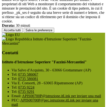
proprietari di siti Web a monitorare il comportamento dei visitatori e
misurare le prestazioni del sito. È un cookie di tipo pattern, in cui il
prefisso _pk_ses è seguito da una breve serie di numeri e lettere, che
si ritiene sia un codice di riferimento per il dominio che imposta il
cookie.
Durata:
30 minuti
Accetta tutti
Salva le preferenze
Istituto d'Istruzione Superiore "Fazzini-
Mercantini"
Contatti
Istituto d'Istruzione Superiore "Fazzini-Mercantini"
Via Salvo d'Acquisto, 30 - 63066 Grottammare (AP)
Tel:
0735 586067
Tel:
0735 586081
Via E. Consorti, 28 - 63065 Ripatransone (AP)
Tel:
0735 9224
Tel:
0735 9291
Email:
APIS00700P@istruzione.it
Link per inviare una mail
PEC:
APIS00700P@pec.istruzione.it
Link per inviare una
mail