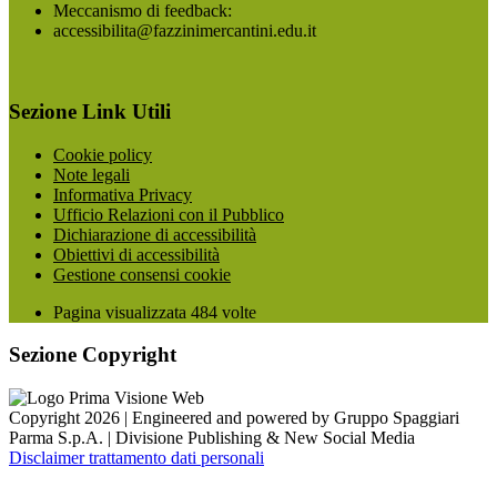
Meccanismo di feedback:
accessibilita@fazzinimercantini.edu.it
Sezione Link Utili
Cookie policy
Note legali
Informativa Privacy
Ufficio Relazioni con il Pubblico
Dichiarazione di accessibilità
Obiettivi di accessibilità
Gestione consensi cookie
Pagina visualizzata
484
volte
Sezione Copyright
Copyright 2026 | Engineered and powered by Gruppo Spaggiari
Parma S.p.A. | Divisione Publishing & New Social Media
Disclaimer trattamento dati personali