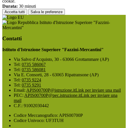
cookie.
Durata:
30 minuti
Accetta tutti
Salva le preferenze
Istituto d'Istruzione Superiore "Fazzini-
Mercantini"
Contatti
Istituto d'Istruzione Superiore "Fazzini-Mercantini"
Via Salvo d'Acquisto, 30 - 63066 Grottammare (AP)
Tel:
0735 586067
Tel:
0735 586081
Via E. Consorti, 28 - 63065 Ripatransone (AP)
Tel:
0735 9224
Tel:
0735 9291
Email:
APIS00700P@istruzione.it
Link per inviare una mail
PEC:
APIS00700P@pec.istruzione.it
Link per inviare una
mail
C.F.: 91002030442
Codice Meccanografico: APIS00700P
Codice Univoco: UF3TUH