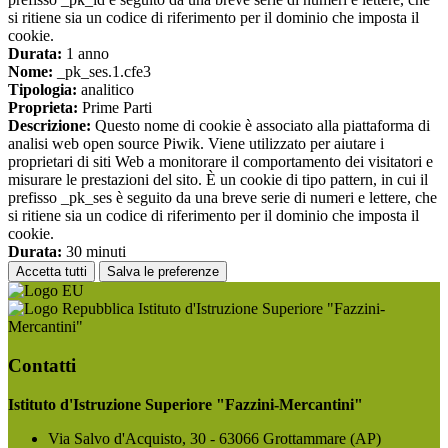
si ritiene sia un codice di riferimento per il dominio che imposta il
cookie.
Durata:
1 anno
Nome:
_pk_ses.1.cfe3
Tipologia:
analitico
Proprieta:
Prime Parti
Descrizione:
Questo nome di cookie è associato alla piattaforma di
analisi web open source Piwik. Viene utilizzato per aiutare i
proprietari di siti Web a monitorare il comportamento dei visitatori e
misurare le prestazioni del sito. È un cookie di tipo pattern, in cui il
prefisso _pk_ses è seguito da una breve serie di numeri e lettere, che
si ritiene sia un codice di riferimento per il dominio che imposta il
cookie.
Durata:
30 minuti
Accetta tutti
Salva le preferenze
Istituto d'Istruzione Superiore "Fazzini-
Mercantini"
Contatti
Istituto d'Istruzione Superiore "Fazzini-Mercantini"
Via Salvo d'Acquisto, 30 - 63066 Grottammare (AP)