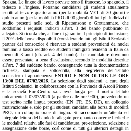
Spagna. Le lingue di lavoro previste sono il francese, lo spagnolo, il
tedesco e l’inglese. Potranno candidarsi gli studenti attualmente
iscritti al terzo e quarto anno (per la mobilità VET di 30 giorni) e
quinto anno (per la mobilità PRO di 90 giorni) di tutti gli indirizzi di
studio presenti nelle sedi di Ripatransone e Grottammare, che
soddisfino i requisiti indicati all’art. 3 del bando pubblicato in
allegato. Si ricorda che, al fine di garantire il principio di inclusione,
il 20% delle borse disponibili (considerando tutti gli Istituti Scolastici
partner del consorzio) è riservato a studenti provenienti da nuclei
familiari a basso reddito e/o studenti immigrati residenti in Italia da
meno di 3 anni (cfr. art. 4 del bando). Le candidature dovranno
essere presentate, a pena d’esclusione, secondo le modalità descritte
all’art. 7 del suddetto bando, consegnando tutta la documentazione
richiesta, stampata e sottoscritta, alla Segreteria dell’Istituto
scolastico di appartenenza
ENTRO E NON OLTRE LE ORE
13:00 DEL 07/02/2026
. La selezione degli studenti, a cura degli
Istituti Scolastici, in collaborazione con la Provincia di Ascoli Piceno
e la società EuroCentro s.r.l. avrà luogo per il nostro Istituto
unicamente il 03/03/2026 (a partire dalle ore 9:00), prevedendo un
test scritto nella lingua prescelta (EN, FR, ES, DE), un colloquio
motivazionale e, solo per gli studenti candidati alla borsa di mobilità
PRO, un colloquio orale di lingua. Si raccomanda un’attenta ed
integrale lettura del bando in allegato per quanto concerne i criteri e
le modalità relativi alle fasi di candidatura, pre-selezione, selezione e
assegnazione delle borse, così come di tutti gli ulteriori dettagli in