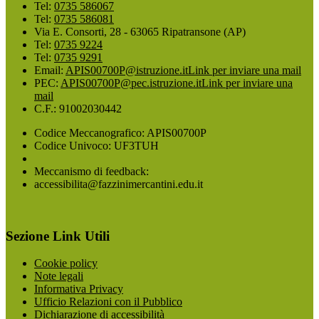
Tel:
0735 586067
Tel:
0735 586081
Via E. Consorti, 28 - 63065 Ripatransone (AP)
Tel:
0735 9224
Tel:
0735 9291
Email:
APIS00700P@istruzione.it
Link per inviare una mail
PEC:
APIS00700P@pec.istruzione.it
Link per inviare una
mail
C.F.: 91002030442
Codice Meccanografico: APIS00700P
Codice Univoco: UF3TUH
Meccanismo di feedback:
accessibilita@fazzinimercantini.edu.it
Sezione Link Utili
Cookie policy
Note legali
Informativa Privacy
Ufficio Relazioni con il Pubblico
Dichiarazione di accessibilità