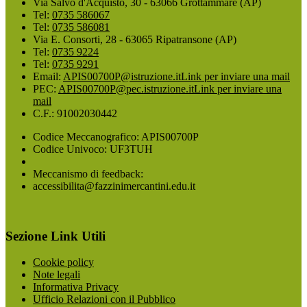
Via Salvo d'Acquisto, 30 - 63066 Grottammare (AP)
Tel:
0735 586067
Tel:
0735 586081
Via E. Consorti, 28 - 63065 Ripatransone (AP)
Tel:
0735 9224
Tel:
0735 9291
Email:
APIS00700P@istruzione.it
Link per inviare una mail
PEC:
APIS00700P@pec.istruzione.it
Link per inviare una
mail
C.F.: 91002030442
Codice Meccanografico: APIS00700P
Codice Univoco: UF3TUH
Meccanismo di feedback:
accessibilita@fazzinimercantini.edu.it
Sezione Link Utili
Cookie policy
Note legali
Informativa Privacy
Ufficio Relazioni con il Pubblico