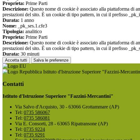
Proprieta:
Prime Parti
Descrizione:
Questo nome di cookie è associato alla piattaforma di ana
prestazioni del sito. È un cookie di tipo pattern, in cui il prefisso _pk
Durata:
1 anno
Nome:
_pk_ses.1.cfe3
Tipologia:
analitico
Proprieta:
Prime Parti
Descrizione:
Questo nome di cookie è associato alla piattaforma di ana
prestazioni del sito. È un cookie di tipo pattern, in cui il prefisso _pk
Durata:
30 minuti
Accetta tutti
Salva le preferenze
Istituto d'Istruzione Superiore "Fazzini-Mercantin
Contatti
Istituto d'Istruzione Superiore "Fazzini-Mercantini"
Via Salvo d'Acquisto, 30 - 63066 Grottammare (AP)
Tel:
0735 586067
Tel:
0735 586081
Via E. Consorti, 28 - 63065 Ripatransone (AP)
Tel:
0735 9224
Tel:
0735 9291