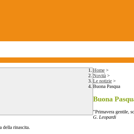
Home
>
Novità
>
Le notizie
>
Buona Pasqua
Buona Pasqu
"Primavera gentile, s
G. Leopardi
 della rinascita.