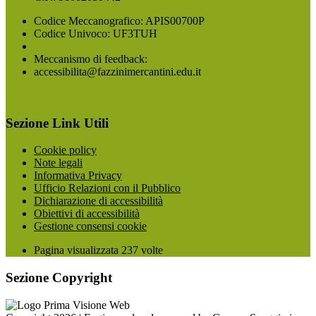
Codice Meccanografico: APIS00700P
Codice Univoco: UF3TUH
Meccanismo di feedback:
accessibilita@fazzinimercantini.edu.it
Sezione Link Utili
Cookie policy
Note legali
Informativa Privacy
Ufficio Relazioni con il Pubblico
Dichiarazione di accessibilità
Obiettivi di accessibilità
Gestione consensi cookie
Pagina visualizzata
237
volte
Sezione Copyright