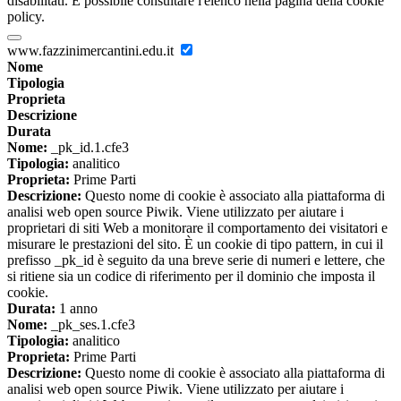
disabilitati. È possibile consultare l'elenco nella pagina della cookie
policy.
www.fazzinimercantini.edu.it
Nome
Tipologia
Proprieta
Descrizione
Durata
Nome:
_pk_id.1.cfe3
Tipologia:
analitico
Proprieta:
Prime Parti
Descrizione:
Questo nome di cookie è associato alla piattaforma di
analisi web open source Piwik. Viene utilizzato per aiutare i
proprietari di siti Web a monitorare il comportamento dei visitatori e
misurare le prestazioni del sito. È un cookie di tipo pattern, in cui il
prefisso _pk_id è seguito da una breve serie di numeri e lettere, che
si ritiene sia un codice di riferimento per il dominio che imposta il
cookie.
Durata:
1 anno
Nome:
_pk_ses.1.cfe3
Tipologia:
analitico
Proprieta:
Prime Parti
Descrizione:
Questo nome di cookie è associato alla piattaforma di
analisi web open source Piwik. Viene utilizzato per aiutare i