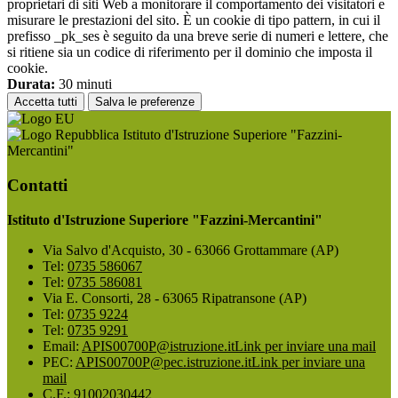
proprietari di siti Web a monitorare il comportamento dei visitatori e
misurare le prestazioni del sito. È un cookie di tipo pattern, in cui il
prefisso _pk_ses è seguito da una breve serie di numeri e lettere, che
si ritiene sia un codice di riferimento per il dominio che imposta il
cookie.
Durata:
30 minuti
Accetta tutti
Salva le preferenze
Istituto d'Istruzione Superiore "Fazzini-
Mercantini"
Contatti
Istituto d'Istruzione Superiore "Fazzini-Mercantini"
Via Salvo d'Acquisto, 30 - 63066 Grottammare (AP)
Tel:
0735 586067
Tel:
0735 586081
Via E. Consorti, 28 - 63065 Ripatransone (AP)
Tel:
0735 9224
Tel:
0735 9291
Email:
APIS00700P@istruzione.it
Link per inviare una mail
PEC:
APIS00700P@pec.istruzione.it
Link per inviare una
mail
C.F.: 91002030442