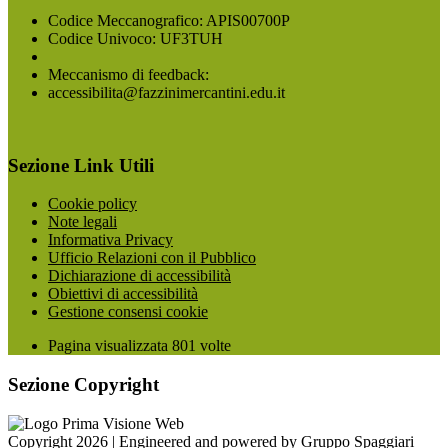
Codice Meccanografico: APIS00700P
Codice Univoco: UF3TUH
Meccanismo di feedback:
accessibilita@fazzinimercantini.edu.it
Sezione Link Utili
Cookie policy
Note legali
Informativa Privacy
Ufficio Relazioni con il Pubblico
Dichiarazione di accessibilità
Obiettivi di accessibilità
Gestione consensi cookie
Pagina visualizzata
801
volte
Sezione Copyright
Copyright 2026 | Engineered and powered by Gruppo Spaggiari