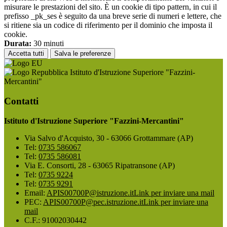
misurare le prestazioni del sito. È un cookie di tipo pattern, in cui il
prefisso _pk_ses è seguito da una breve serie di numeri e lettere, che
si ritiene sia un codice di riferimento per il dominio che imposta il
cookie.
Durata:
30 minuti
Accetta tutti
Salva le preferenze
Istituto d'Istruzione Superiore "Fazzini-
Mercantini"
Contatti
Istituto d'Istruzione Superiore "Fazzini-Mercantini"
Via Salvo d'Acquisto, 30 - 63066 Grottammare (AP)
Tel:
0735 586067
Tel:
0735 586081
Via E. Consorti, 28 - 63065 Ripatransone (AP)
Tel:
0735 9224
Tel:
0735 9291
Email:
APIS00700P@istruzione.it
Link per inviare una mail
PEC:
APIS00700P@pec.istruzione.it
Link per inviare una
mail
C.F.: 91002030442