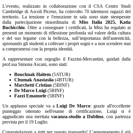
L'evento, realizzato in collaborazione con il CSA Centro Studi
Cambridge di Ascoli Piceno, ha coinvolto 70 talentuosi ragazzi del
territorio. La tensione e l'emozione in sala sono state stemperate
dalla partecipazione straordinaria di
Miss Italia 2025, Katia
Buchicchio
. Oltre a consegnare i certificati, la Miss ha regalato ai
presenti un momento di riflessione profonda sul valore della cultura
e del suo legame con la bellezza, sull’importanza dell'autenticità,
spronando gli studenti a coltivare i propri sogni e a non scendere mai
a compromessi con la propria identità.
A rappresentare con orgoglio il Fazzini-Mercantini, guidati dalla
prof.ssa Simona Ascani, sono stati:
Bouchnak Haitem
(5ATUR)
Chumak Anastasiia
(4BTUR)
Marchetti Cristian
(5BINF)
De Marco Luigi
(5BINF)
Fazzi Emanuele
(5BINF)
Un applauso speciale va a
Luigi De Marco
: grazie all'eccellente
punteggio ottenuto nell'esame di certificazione, Luigi si è
aggiudicato una meritata
vacanza-studio a Dublino
, con partenza
prevista per il 19 Luglio.
Congratulazioni a tutti per questo traguardo! L'appuntamento è già