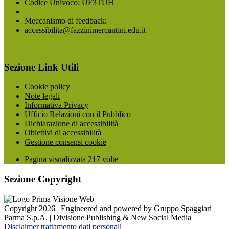
Codice Univoco: UF3TUH
Meccanismo di feedback:
accessibilita@fazzinimercantini.edu.it
Sezione Link Utili
Cookie policy
Note legali
Informativa Privacy
Ufficio Relazioni con il Pubblico
Dichiarazione di accessibilità
Obiettivi di accessibilità
Gestione consensi cookie
Pagina visualizzata
217
volte
Sezione Copyright
Copyright 2026 | Engineered and powered by Gruppo Spaggiari
Parma S.p.A. | Divisione Publishing & New Social Media
Disclaimer trattamento dati personali