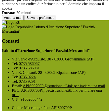
si ritiene sia un codice di riferimento per il dominio che imposta il
cookie.
Durata:
30 minuti
Accetta tutti
Salva le preferenze
Istituto d'Istruzione Superiore "Fazzini-
Mercantini"
Contatti
Istituto d'Istruzione Superiore "Fazzini-Mercantini"
Via Salvo d'Acquisto, 30 - 63066 Grottammare (AP)
Tel:
0735 586067
Tel:
0735 586081
Via E. Consorti, 28 - 63065 Ripatransone (AP)
Tel:
0735 9224
Tel:
0735 9291
Email:
APIS00700P@istruzione.it
Link per inviare una mail
PEC:
APIS00700P@pec.istruzione.it
Link per inviare una
mail
C.F.: 91002030442
Codice Meccanografico: APIS00700P