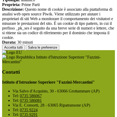
Proprieta:
Prime Parti
Descrizione:
Questo nome di cookie è associato alla piattaforma di
analisi web open source Piwik. Viene utilizzato per aiutare i
proprietari di siti Web a monitorare il comportamento dei visitatori e
misurare le prestazioni del sito. È un cookie di tipo pattern, in cui il
prefisso _pk_ses è seguito da una breve serie di numeri e lettere, che
si ritiene sia un codice di riferimento per il dominio che imposta il
cookie.
Durata:
30 minuti
Accetta tutti
Salva le preferenze
Istituto d'Istruzione Superiore "Fazzini-
Mercantini"
Contatti
Istituto d'Istruzione Superiore "Fazzini-Mercantini"
Via Salvo d'Acquisto, 30 - 63066 Grottammare (AP)
Tel:
0735 586067
Tel:
0735 586081
Via E. Consorti, 28 - 63065 Ripatransone (AP)
Tel:
0735 9224
Tel:
0735 9291