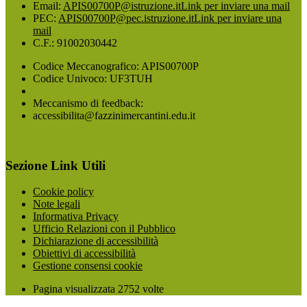
Email:
APIS00700P@istruzione.it
Link per inviare una mail
PEC:
APIS00700P@pec.istruzione.it
Link per inviare una
mail
C.F.: 91002030442
Codice Meccanografico: APIS00700P
Codice Univoco: UF3TUH
Meccanismo di feedback:
accessibilita@fazzinimercantini.edu.it
Sezione Link Utili
Cookie policy
Note legali
Informativa Privacy
Ufficio Relazioni con il Pubblico
Dichiarazione di accessibilità
Obiettivi di accessibilità
Gestione consensi cookie
Pagina visualizzata
2752
volte