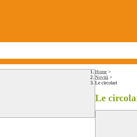
Home
>
Novità
>
Le circolari
Le circola