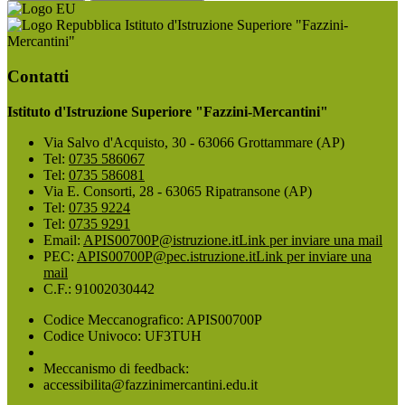
Istituto d'Istruzione Superiore "Fazzini-
Mercantini"
Contatti
Istituto d'Istruzione Superiore "Fazzini-Mercantini"
Via Salvo d'Acquisto, 30 - 63066 Grottammare (AP)
Tel:
0735 586067
Tel:
0735 586081
Via E. Consorti, 28 - 63065 Ripatransone (AP)
Tel:
0735 9224
Tel:
0735 9291
Email:
APIS00700P@istruzione.it
Link per inviare una mail
PEC:
APIS00700P@pec.istruzione.it
Link per inviare una
mail
C.F.: 91002030442
Codice Meccanografico: APIS00700P
Codice Univoco: UF3TUH
Meccanismo di feedback:
accessibilita@fazzinimercantini.edu.it