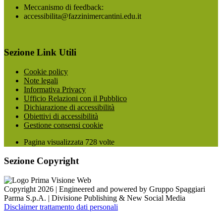
Meccanismo di feedback:
accessibilita@fazzinimercantini.edu.it
Sezione Link Utili
Cookie policy
Note legali
Informativa Privacy
Ufficio Relazioni con il Pubblico
Dichiarazione di accessibilità
Obiettivi di accessibilità
Gestione consensi cookie
Pagina visualizzata
728
volte
Sezione Copyright
Copyright 2026 | Engineered and powered by Gruppo Spaggiari
Parma S.p.A. | Divisione Publishing & New Social Media
Disclaimer trattamento dati personali