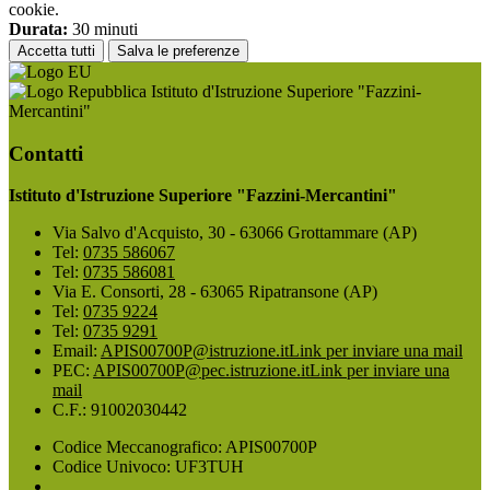
cookie.
Durata:
30 minuti
Accetta tutti
Salva le preferenze
Istituto d'Istruzione Superiore "Fazzini-
Mercantini"
Contatti
Istituto d'Istruzione Superiore "Fazzini-Mercantini"
Via Salvo d'Acquisto, 30 - 63066 Grottammare (AP)
Tel:
0735 586067
Tel:
0735 586081
Via E. Consorti, 28 - 63065 Ripatransone (AP)
Tel:
0735 9224
Tel:
0735 9291
Email:
APIS00700P@istruzione.it
Link per inviare una mail
PEC:
APIS00700P@pec.istruzione.it
Link per inviare una
mail
C.F.: 91002030442
Codice Meccanografico: APIS00700P
Codice Univoco: UF3TUH